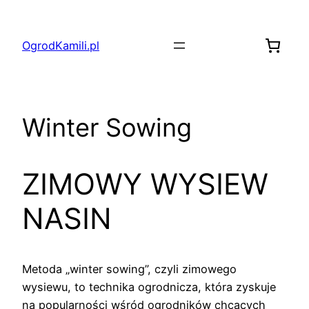
Przejdź
do
OgrodKamili.pl
treści
Winter Sowing
ZIMOWY WYSIEW
NASIN
Metoda „winter sowing”, czyli zimowego
wysiewu, to technika ogrodnicza, która zyskuje
na popularności wśród ogrodników chcących