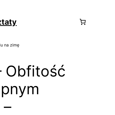
taty
du na zimę
 Obfitość
ępnym
 –