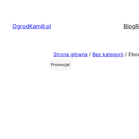
Przejdź
do
treści
OgrodKamili.pl
Blog
R
Strona główna
/
Bez kategorii
/ Eboo
Promocja!