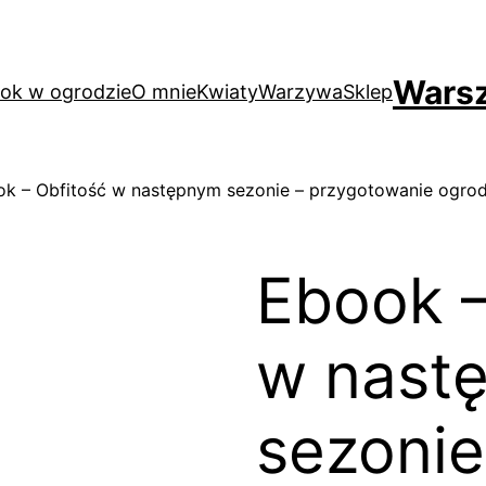
Warsz
ok w ogrodzie
O mnie
Kwiaty
Warzywa
Sklep
k – Obfitość w następnym sezonie – przygotowanie ogro
Ebook –
w nast
sezonie