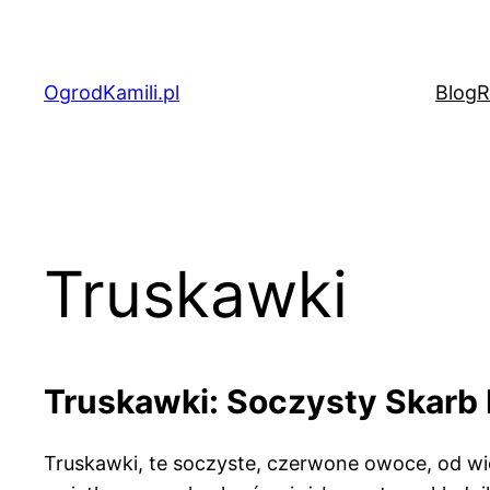
Przejdź
do
treści
OgrodKamili.pl
Blog
R
Truskawki
Truskawki: Soczysty Skarb
Truskawki, te soczyste, czerwone owoce, od wie