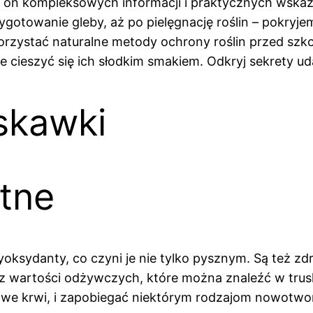
i on kompleksowych informacji i praktycznych wska
zygotowanie gleby, aż po pielęgnację roślin – pokry
ykorzystać naturalne metody ochrony roślin przed sz
cieszyć się ich słodkim smakiem. Odkryj sekrety ud
skawki
tne
tyoksydanty, co czyni je nie tylko pysznym. Są też z
re z wartości odżywczych, które można znaleźć w tr
we krwi, i zapobiegać niektórym rodzajom nowotwo