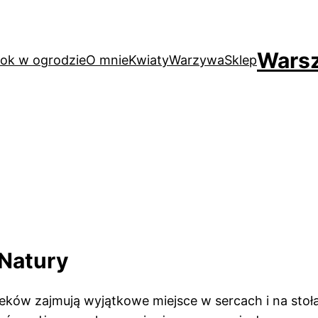
Warsz
ok w ogrodzie
O mnie
Kwiaty
Warzywa
Sklep
 Natury
ków zajmują wyjątkowe miejsce w sercach i na stołach