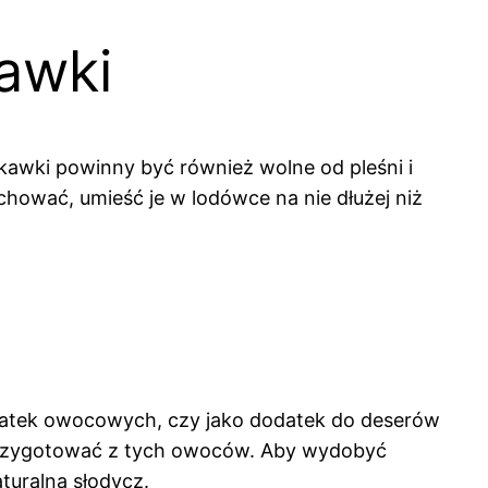
awki
kawki powinny być również wolne od pleśni i
echować, umieść je w lodówce na nie dłużej niż
łatek owocowych, czy jako dodatek do deserów
a przygotować z tych owoców. Aby wydobyć
turalną słodycz.