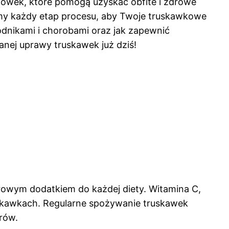
zówek, które pomogą uzyskać obfite i zdrowe
jemy każdy etap procesu, aby Twoje truskawkowe
kodnikami i chorobami oraz jak zapewnić
anej uprawy truskawek już dziś!
drowym dodatkiem do każdej diety. Witamina C,
uskawkach. Regularne spożywanie truskawek
rów.