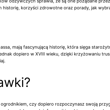
ików odżywczych sprawia, że są one pożądane prze
h historię, korzyści zdrowotne oraz porady, jak wy
sa, mają fascynującą historię, która sięga starożytn
ednak dopiero w XVIII wieku, dzięki krzyżowaniu tru
aj.
awki?
m ogrodnikiem, czy dopiero rozpoczynasz swoją prz