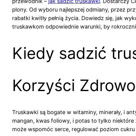
przewodnik –
jak sadzić truskawki
. Dostarczy C
plony. Od wyboru najlepszej odmiany, przez pr
rabatki kwitły pełnią życia. Dowiedz się, jak w
truskawkom odpowiednie warunki, by rokrocznie 
Kiedy sadzić tru
Korzyści Zdrowo
Truskawki są bogate w witaminy, minerały, i an
mangan, kwas foliowy, i potas to tylko niektó
może wspomóc serce, regulować poziom cukru 